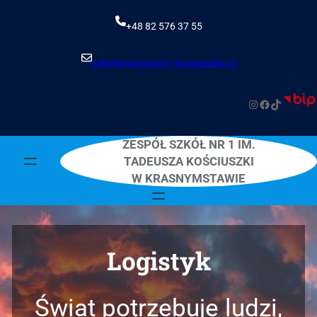
Przejdź
do
+48 82 576 37 55
treści
sekretariat@zsnr1-kosciuszko.pl
Instagram
Facebook
TikTok
ZESPÓŁ SZKÓŁ NR 1 IM.
TADEUSZA KOŚCIUSZKI
W KRASNYMSTAWIE
Logistyk
Świat potrzebuje ludzi,