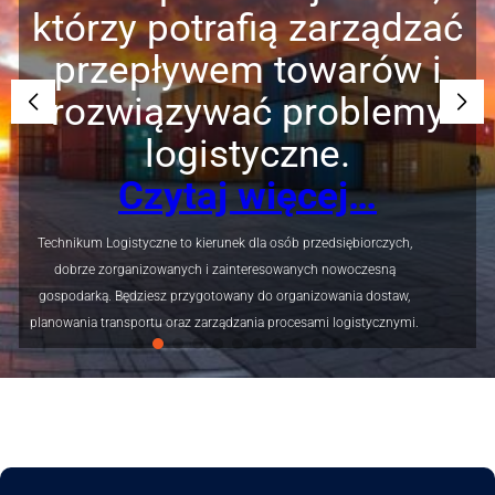
którzy potrafią zarządzać
przepływem towarów i
rozwiązywać problemy
logistyczne.
Czytaj więcej…
Technikum Logistyczne to kierunek dla osób przedsiębiorczych,
dobrze zorganizowanych i zainteresowanych nowoczesną
gospodarką. Będziesz przygotowany do organizowania dostaw,
planowania transportu oraz zarządzania procesami logistycznymi.